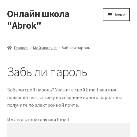
Онлайн школа
Перейти
Перейти
Меню
к
к
"Abrok"
навигации
содержимому
Главная
Главная
Мой аккаунт
Забыли пароль
Авторизация
Забыли пароль
Корзина
Мой аккаунт
Забыли свой пароль? Укажите свой Email или имя
пользователя. Ссылку на создание нового пароля вы
О нас
получите по электронной почте.
Имя пользователя или Email
Оформление заказа